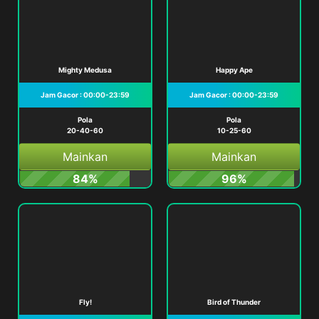
Mighty Medusa
Happy Ape
Jam Gacor : 00:00-23:59
Jam Gacor : 00:00-23:59
Pola
Pola
20-40-60
10-25-60
Mainkan
Mainkan
84%
96%
Fly!
Bird of Thunder