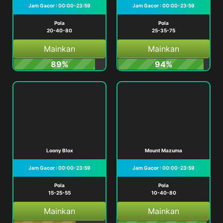
Jam Gacor : 00:00-23:59
Jam Gacor : 00:00-23:59
Pola
Pola
20-40-80
25-35-75
Mainkan
Mainkan
89%
94%
Loony Blox
Mount Mazuma
Jam Gacor : 00:00-23:59
Jam Gacor : 00:00-23:59
Pola
Pola
15-25-55
10-40-80
Mainkan
Mainkan