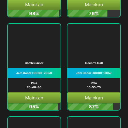
Mainkan
Mainkan
98%
76%
Bomb Runner
Ocean's Call
Jam Gacor : 00:00-23:59
Jam Gacor : 00:00-23:59
Pola
Pola
20-40-80
10-50-75
Mainkan
Mainkan
95%
87%