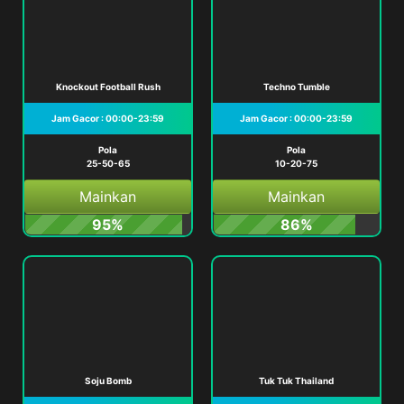
Knockout Football Rush
Techno Tumble
Jam Gacor : 00:00-23:59
Jam Gacor : 00:00-23:59
Pola
Pola
25-50-65
10-20-75
Mainkan
Mainkan
95%
86%
Soju Bomb
Tuk Tuk Thailand