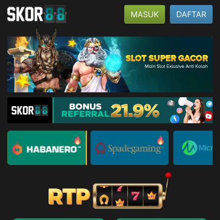
MASUK
DAFTAR