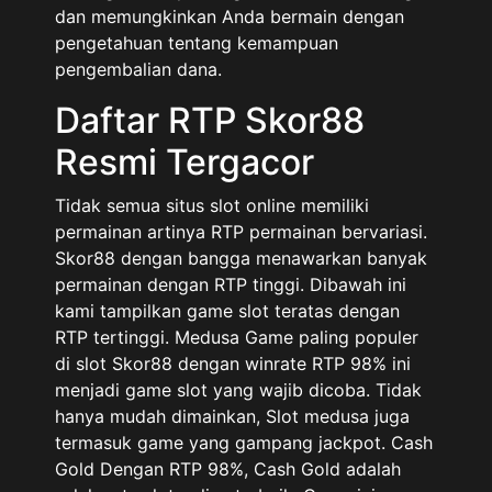
dan memungkinkan Anda bermain dengan
pengetahuan tentang kemampuan
pengembalian dana.
Daftar RTP Skor88
Resmi Tergacor
Tidak semua situs slot online memiliki
permainan artinya RTP permainan bervariasi.
Skor88 dengan bangga menawarkan banyak
permainan dengan RTP tinggi. Dibawah ini
kami tampilkan game slot teratas dengan
RTP tertinggi. Medusa Game paling populer
di slot Skor88 dengan winrate RTP 98% ini
menjadi game slot yang wajib dicoba. Tidak
hanya mudah dimainkan, Slot medusa juga
termasuk game yang gampang jackpot. Cash
Gold Dengan RTP 98%, Cash Gold adalah