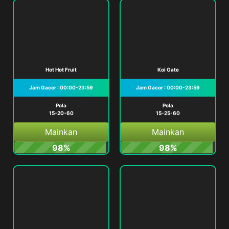
Hot Hot Fruit
Koi Gate
Jam Gacor : 00:00-23:59
Jam Gacor : 00:00-23:59
Pola
Pola
15-20-60
15-25-60
Mainkan
Mainkan
98%
98%