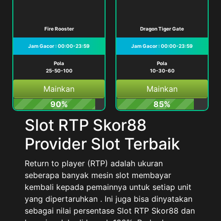
Fire Rooster
Dragon Tiger Gate
Jam Gacor : 00:00-23:59
Jam Gacor : 00:00-23:59
Pola
Pola
25-50-100
10-30-60
Mainkan
Mainkan
90%
85%
Slot RTP Skor88
Provider Slot Terbaik
Return to player (RTP) adalah ukuran
seberapa banyak mesin slot membayar
kembali kepada pemainnya untuk setiap unit
yang dipertaruhkan . Ini juga bisa dinyatakan
sebagai nilai persentase Slot RTP Skor88 dan