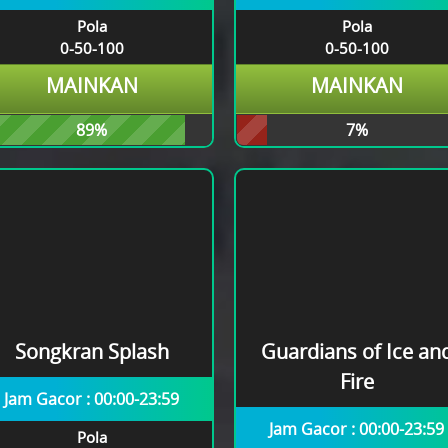
Pola
Pola
0-50-100
0-50-100
MAINKAN
MAINKAN
89%
7%
Songkran Splash
Guardians of Ice an
Fire
Jam Gacor : 00:00-23:59
Jam Gacor : 00:00-23:59
Pola