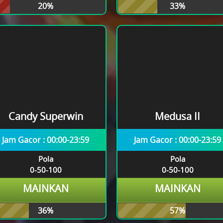
20%
33%
Candy Superwin
Medusa II
Jam Gacor : 00:00-23:59
Jam Gacor : 00:00-23:59
Pola
Pola
0-50-100
0-50-100
MAINKAN
MAINKAN
36%
57%