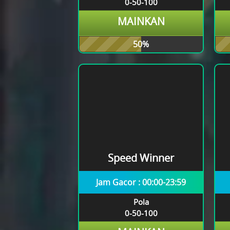
0-50-100
MAINKAN
50%
Speed Winner
Jam Gacor : 00:00-23:59
Pola
0-50-100