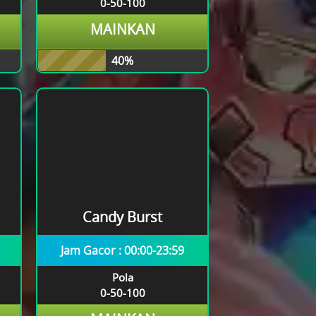
0-50-100
MAINKAN
40%
Candy Burst
Jam Gacor : 00:00-23:59
Pola
0-50-100