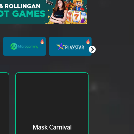
Mask Carnival