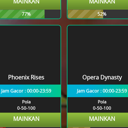
MAINKAN
MAINKAN
77%
52%
Phoenix Rises
Opera Dynasty
Jam Gacor : 00:00-23:59
Jam Gacor : 00:00-23:59
Pola
Pola
0-50-100
0-50-100
MAINKAN
MAINKAN