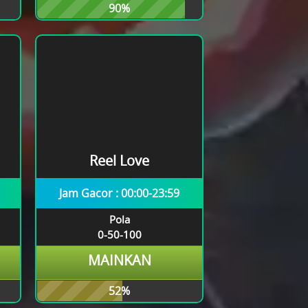
90%
Reel Love
Jam Gacor : 00:00-23:59
Pola
0-50-100
MAINKAN
52%