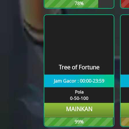
78%
Tree of Fortune
Jam Gacor : 00:00-23:59
Pola
0-50-100
MAINKAN
99%