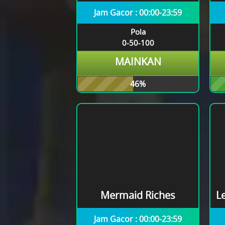
Jam Gacor : 00:00-23:59
Pola
0-50-100
MAINKAN
46%
Mermaid Riches
L
Jam Gacor : 00:00-23:59