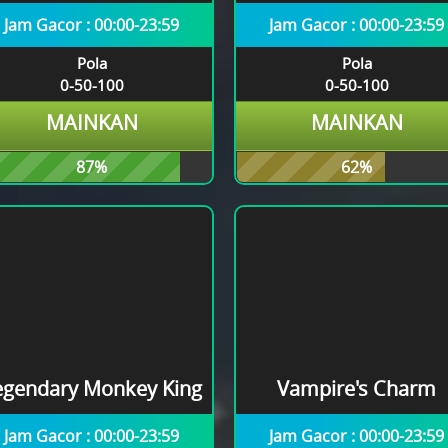
Jam Gacor : 00:00-23:59
Jam Gacor : 00:00-23:59
Pola
Pola
0-50-100
0-50-100
MAINKAN
MAINKAN
87%
62%
egendary Monkey King
Vampire's Charm
Jam Gacor : 00:00-23:59
Jam Gacor : 00:00-23:59