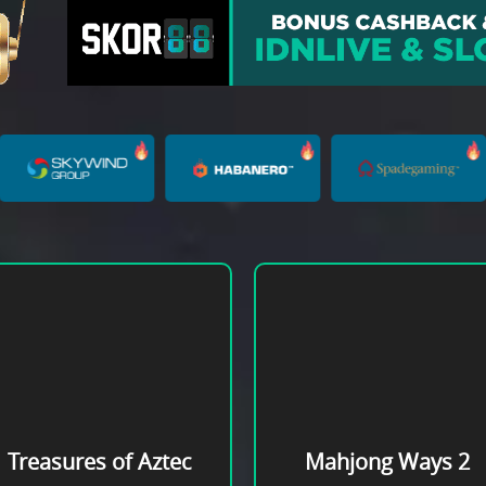
Treasures of Aztec
Mahjong Ways 2