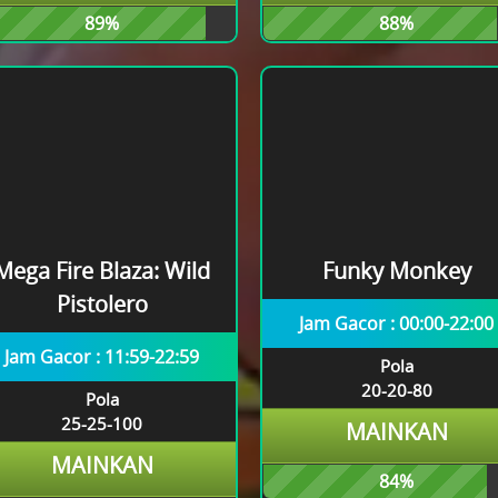
89%
88%
Mega Fire Blaza: Wild
Funky Monkey
Pistolero
Jam Gacor : 00:00-22:00
Jam Gacor : 11:59-22:59
Pola
20-20-80
Pola
25-25-100
MAINKAN
MAINKAN
84%