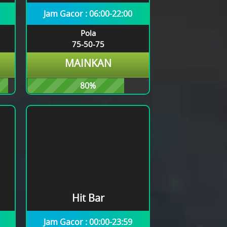
Jam Gacor : 06:00-22:00
Pola
75-50-75
MAINKAN
80%
Hit Bar
Jam Gacor : 00:00-23:59