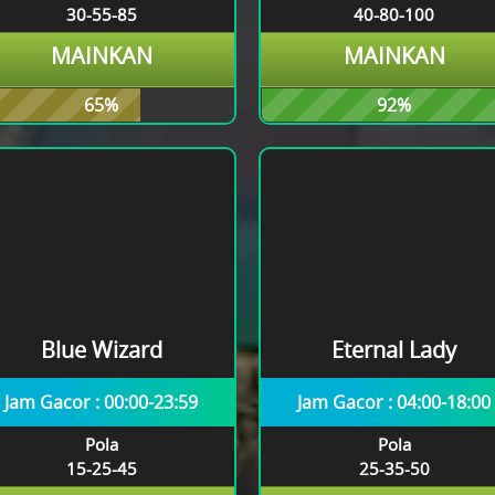
30-55-85
40-80-100
MAINKAN
MAINKAN
65%
92%
Blue Wizard
Eternal Lady
Jam Gacor : 00:00-23:59
Jam Gacor : 04:00-18:00
Pola
Pola
15-25-45
25-35-50