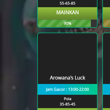
55-65-85
MAINKAN
90%
Arowana's Luck
Jam Gacor : 13:00-22:00
Pola
35-85-45