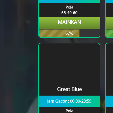
Pola
65-40-60
MAINKAN
67%
Great Blue
Jam Gacor : 00:00-23:59
Pola