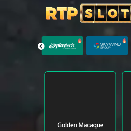
Golden Macaque