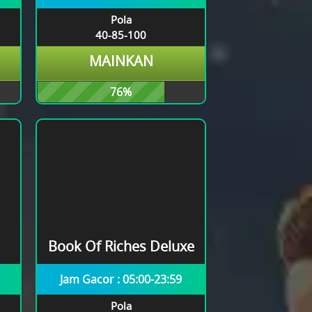
Pola
40-85-100
MAINKAN
76%
Book Of Riches Deluxe
Jam Gacor : 05:00-23:59
Pola